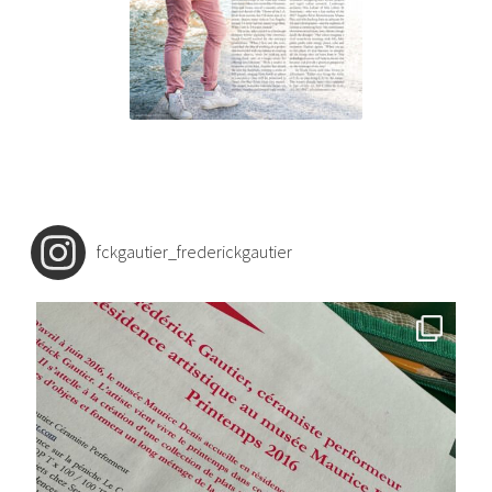
le
menu
enfant
fckgautier_frederickgautier