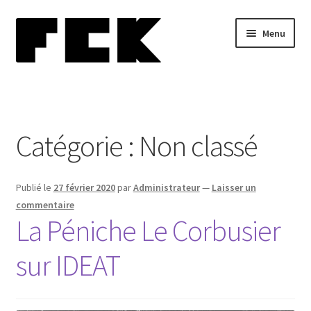
Aller
Aller
Menu
à
au
la
contenu
navigation
Home
Ouvrir
Biographie
le
Catégorie :
Non classé
menu
Blog
enfant
Ouvrir
Publié le
27 février 2020
par
Administrateur
—
Laisser un
Performances
le
commentaire
La Péniche Le Corbusier
menu
Ouvrir
Collections
enfant
le
sur IDEAT
menu
Presse
enfant
Ouvrir
Contact