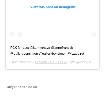
View this post on Instagram
FCK for Liza @karimchaya @annefranceb
@gallerybensimon @gallerybensimon @lizabeirut
A post shared by
Frederick Gautier Fck
(@fckgautier_frederickgautier) on
Catégorie :
Non classé