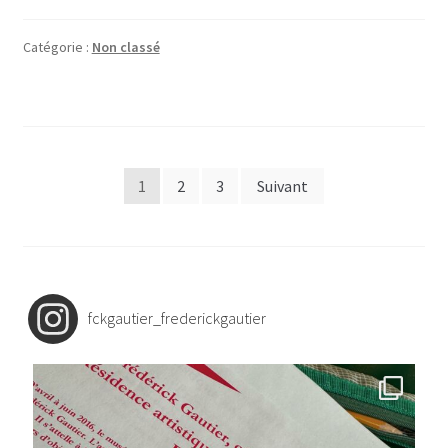
Catégorie :
Non classé
Navigation
1
2
3
Suivant
des
articles
fckgautier_frederickgautier