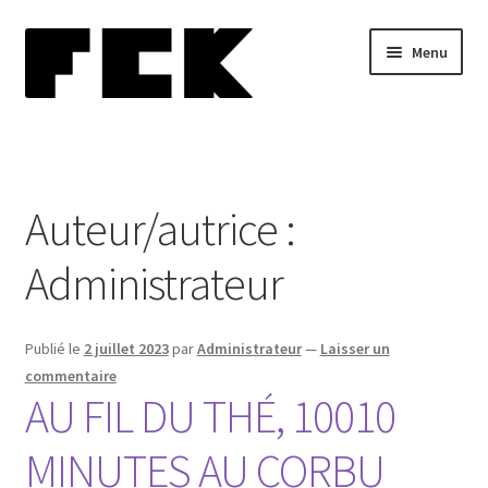
Aller
Aller
Menu
à
au
la
contenu
navigation
Home
Ouvrir
Biographie
le
Auteur/autrice :
menu
Blog
enfant
Administrateur
Ouvrir
Performances
le
menu
Publié le
2 juillet 2023
par
Administrateur
—
Laisser un
Ouvrir
Collections
enfant
commentaire
le
AU FIL DU THÉ, 10010
menu
Presse
enfant
MINUTES AU CORBU
Ouvrir
Contact