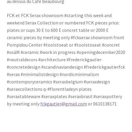
au dessus du Cafe Beaubourg
FCK et FCK Serax showroom #starting this week and
weekend Serax Collection or numbered FCK pieces price:
plates or cups 30 E to 600 E concret table or 2000 E
ceramic pieces by meeting only #fckserax showroom front
Pompidou Center #toolstoeat or #toolstoseat #concret
#osàM #ceramic #work in progress #openingdecember2020
#neutraldecors #architecture #frederickgautier
#concretedesign #scandinaviandesign #frederickgautierfck
#serax #minimalistdesign #nordicminimalism
#contemporyceramics #seraxbelgium #seraxdesign
#seraxcollections q-#florentladeyn plates
#seraxtableware #seraxplates #seraxbrasil #seraxpottery
by meeting only
fckgautier@gmail.com
or 0610138171