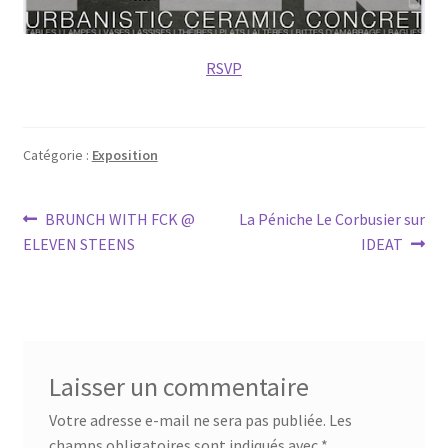
RSVP
Catégorie :
Exposition
Navigation
Article
Article
BRUNCH WITH FCK @
La Péniche Le Corbusier sur
précédent :
suivant :
ELEVEN STEENS
IDEAT
de
l’article
Laisser un commentaire
Votre adresse e-mail ne sera pas publiée.
Les
champs obligatoires sont indiqués avec
*