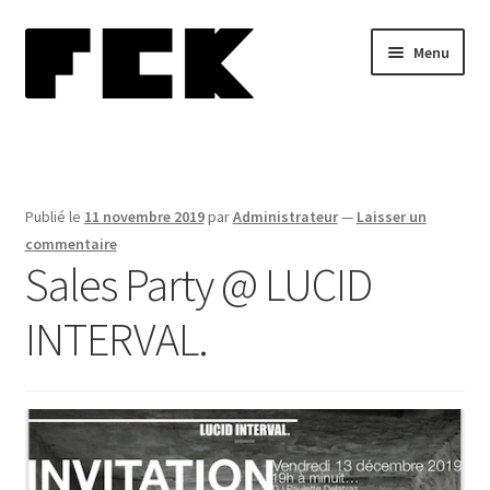
Aller
Aller
Menu
à
au
la
contenu
navigation
Home
Ouvrir
Biographie
le
Publié le
11 novembre 2019
par
Administrateur
—
Laisser un
menu
Blog
commentaire
enfant
Sales Party @ LUCID
Ouvrir
Performances
INTERVAL.
le
menu
Ouvrir
Collections
enfant
le
menu
Presse
enfant
Ouvrir
Contact