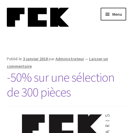
Aller
Aller
Menu
à
au
la
contenu
navigation
Home
Ouvrir
Biographie
le
Publié le
3 janvier 2018
par
Administrateur
—
Laisser un
menu
Blog
commentaire
enfant
-50% sur une sélection
Ouvrir
Performances
de 300 pièces
le
menu
Ouvrir
Collections
enfant
le
menu
Presse
enfant
Ouvrir
Contact