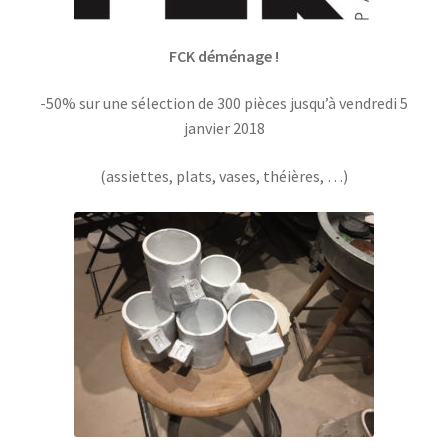
le
menu
enfant
FCK déménage !
-50% sur une sélection de 300 pièces jusqu’à vendredi 5
janvier 2018
(assiettes, plats, vases, théières, …)